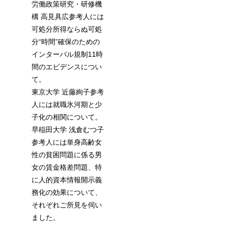
労働政策研究・研修機
構 高見具広参考人には
可処分所得ならぬ可処
分“時間”確保のための
インターバル規制11時
間のエビデンスについ
て。
東京大学 近藤絢子参考
人には就職氷河期と少
子化の相関について。
早稲田大学 浅倉むつ子
参考人には単身高齢女
性の貧困問題に係る男
女の賃金格差問題、特
に人的資本情報開示義
務化の効果について、
それぞれご所見を伺い
ました。