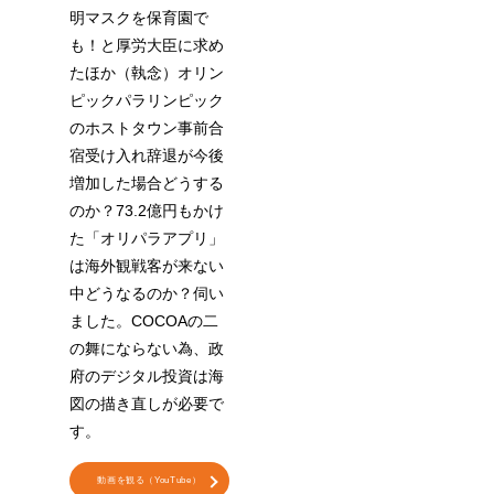
明マスクを保育園で
も！と厚労大臣に求め
たほか（執念）オリン
ピックパラリンピック
のホストタウン事前合
宿受け入れ辞退が今後
増加した場合どうする
のか？73.2億円もかけ
た「オリパラアプリ」
は海外観戦客が来ない
中どうなるのか？伺い
ました。COCOAの二
の舞にならない為、政
府のデジタル投資は海
図の描き直しが必要で
す。
動画を観る（YouTube）