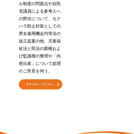
ル制度の問題点や自民
党議員による参考人へ
の野次について、セク
ハラ防止対策としての
男女雇用機会均等法の
改正提案の他、児童福
祉法と民法の親権およ
び監護権の整理や「内
密出産」について総理
のご所見を伺う。
動画を観る（YouTube）