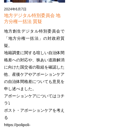
2024年6月7日
地方デジタル特別委員会 地
方分権一括法 質疑
地方創生デジタル特別委員会で
「地方分権一括法」の対政府質
疑。
地籍調査に関する喧しい自治体間
格差への対応や、狭あい道路解消
に向けた国交省の取組を確認した
他、産後ケアやアボーションケア
の自治体間格差についても意見を
申し述べました。
アボーションケアについてはコチ
ラ⤵︎
ポスト・アボーションケアを考え
る
https://polipoli-