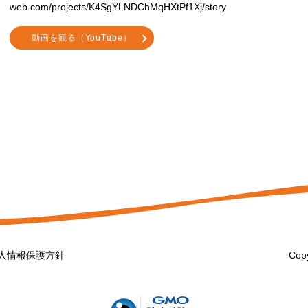
web.com/projects/K4SgYLNDChMqHXtPf1Xj/story
動画を観る（YouTube）
人情報保護方針
Copy