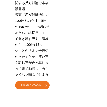
関する反対討論で本会
議登壇
冒頭「私が就職活動で
100社もの会社に落ち
た1997年…」と話し始
めたら、議長席（？）
で吹き出す声や、議場
から「100社はむご
い」とか「オレ全部受
かった」とか、笑い声
や話し声が色々耳に入
って来て動揺し、めち
ゃくちゃ噛んでしまう
動画を観る（YouTube）