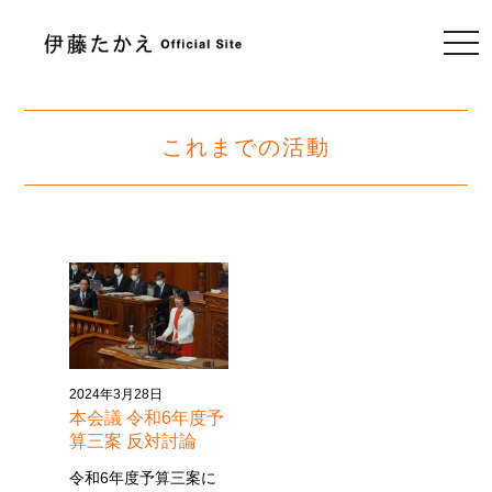
togg
navi
これまでの活動
2024年3月28日
本会議 令和6年度予
算三案 反対討論
令和6年度予算三案に