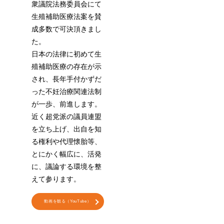
衆議院法務委員会にて
生殖補助医療法案を賛
成多数で可決頂きまし
た。
日本の法律に初めて生
殖補助医療の存在が示
され、長年手付かずだ
った不妊治療関連法制
が一歩、前進します。
近く超党派の議員連盟
を立ち上げ、出自を知
る権利や代理懐胎等、
とにかく幅広に、活発
に、議論する環境を整
えて参ります。
動画を観る（YouTube）